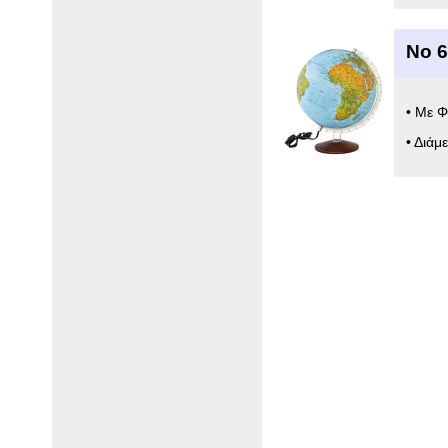
Νο 
• Με Φ
• Διάμ