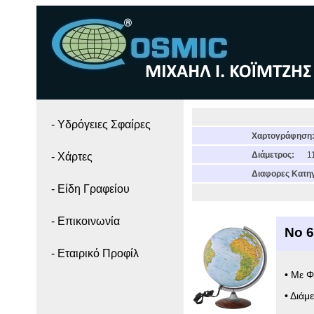
- Yδρόγειες Σφαίρες
Χαρτογράφηση
Διάμετρος:
11
- Χάρτες
Διαφορες Κατηγ
- Είδη Γραφείου
- Επικοινωνία
Νο 
- Εταιρικό Προφίλ
• Με Φ
• Διάμ