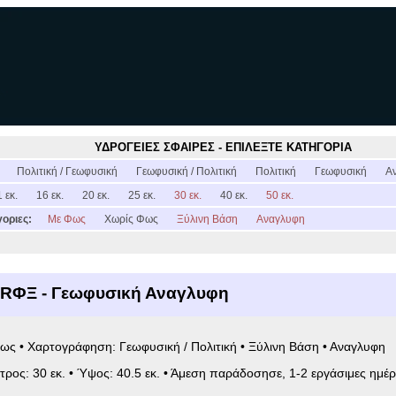
ΥΔΡΟΓΕΙΕΣ ΣΦΑΙΡΕΣ - ΕΠΙΛΕΞΤΕ ΚΑΤΗΓΟΡΙΑ
:
Πολιτική / Γεωφυσική
Γεωφυσική / Πολιτική
Πολιτική
Γεωφυσική
Α
 εκ.
16 εκ.
20 εκ.
25 εκ.
30 εκ.
40 εκ.
50 εκ.
οριες:
Με Φως
Χωρίς Φως
Ξύλινη Βάση
Αναγλυφη
6RΦΞ - Γεωφυσική Αναγλυφη
ως • Χαρτογράφηση: Γεωφυσική / Πολιτική • Ξύλινη Βάση • Αναγλυφη
ετρος: 30 εκ. • Ύψος: 40.5 εκ. • Άμεση παράδοσησε, 1-2 εργάσιμες ημέρ