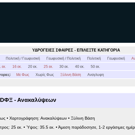
ΥΔΡΟΓΕΙΕΣ ΣΦΑΙΡΕΣ - ΕΠΙΛΕΞΤΕ ΚΑΤΗΓΟΡΙΑ
:
Πολιτική / Γεωφυσική
Γεωφυσική / Πολιτική
Πολιτική
Γεωφυσική
Α
 εκ.
16 εκ.
20 εκ.
25 εκ.
30 εκ.
40 εκ.
50 εκ.
οριες:
Με Φως
Χωρίς Φως
Ξύλινη Βάση
Αναγλυφη
5DΦΞ - Ανακαλύψεων
Φως • Χαρτογράφηση: Ανακαλύψεων • Ξύλινη Βάση
ετρος: 25 εκ. • Ύψος: 35.5 εκ. • Άμεση παράδοσησε, 1-2 εργάσιμες ημέρ