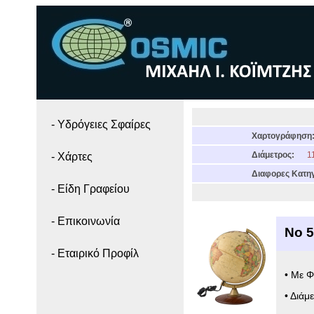
- Yδρόγειες Σφαίρες
Χαρτογράφηση
Διάμετρος:
11
- Χάρτες
Διαφορες Κατηγ
- Είδη Γραφείου
- Επικοινωνία
Νο 
- Εταιρικό Προφίλ
• Με 
• Διάμ