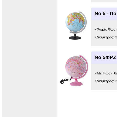
Νο 5 - Π
• Χωρίς Φως 
• Διάμετρος: 
Νο 5ΦΡΖ 
• Με Φως • Χ
• Διάμετρος: 