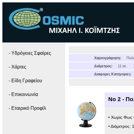
- Yδρόγειες Σφαίρες
Χαρτογράφηση:
Πολι
Διάμετρος:
11 εκ.
- Χάρτες
Διαφορες Κατηγοριες:
- Είδη Γραφείου
- Επικοινωνία
Νο 2 - Πο
- Εταιρικό Προφίλ
• Χωρίς Φως 
• Διάμετρος: 