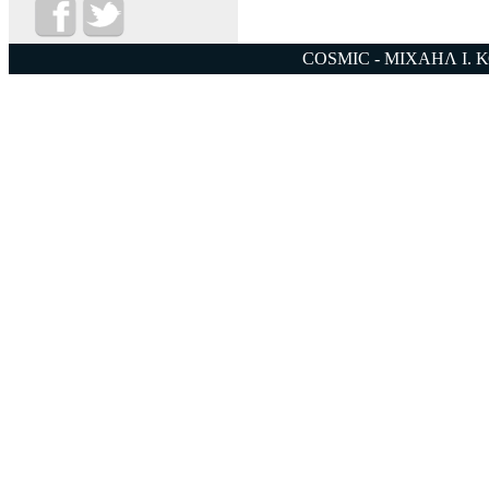
COSMIC - ΜΙΧΑΗΛ Ι. 