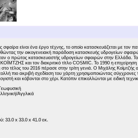
ος σφαίρα είναι ένα έργο τέχνης, το οποίο κατασκευάζεται με τον 
θώντας την οικογενειακή παράδοση κατασκευής υδρογείων σφαιρών
ήταν ο πρώτος κατασκευαστής υδρογείων σφαιρών στην Ελλάδα. Το 
ΟΪΜΤΖΗΣ και τον διακριτικό τίτλο COSMIC. Το 1990 η επιχείρηση
ι στο τέλος του 2016 πέρασε στην τρίτη γενιά. Ο Μιχάλης Κοϊμτζής
ολλή πιο ακριβή σχεδίαση του χάρτη χρησιμοποιώντας σύγχρονες τ
ογιστή και κόβονται στο χέρι. Κατόπιν επικολλώνται με ειδική τεχν
Γεωφυσική
λληνική/Αγγλικά
ύ: 33.0 x 33.0 x 41.0 εκ.