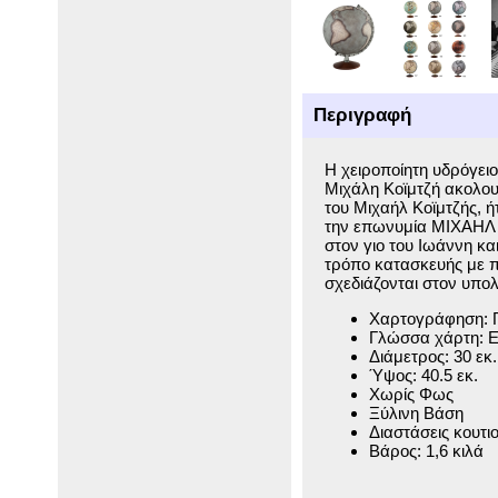
Περιγραφή
Η χειροποίητη υδρόγει
Μιχάλη Κοϊμτζή ακολου
του Μιχαήλ Κοϊμτζής, 
την επωνυμία ΜΙΧΑΗΛ Κ
στον γιο του Ιωάννη κα
τρόπο κατασκευής με π
σχεδιάζονται στον υπολ
Χαρτογράφηση: 
Γλώσσα χάρτη: Ε
Διάμετρος: 30 εκ.
Ύψος: 40.5 εκ.
Χωρίς Φως
Ξύλινη Βάση
Διαστάσεις κουτιο
Βάρος: 1,6 κιλά