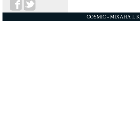
COSMIC - ΜΙΧΑΗΛ Ι. 