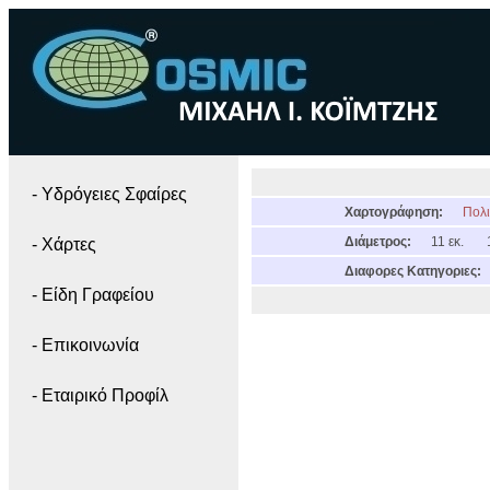
- Yδρόγειες Σφαίρες
Χαρτογράφηση:
Πολι
Διάμετρος:
11 εκ.
- Χάρτες
Διαφορες Κατηγοριες:
- Είδη Γραφείου
- Επικοινωνία
- Εταιρικό Προφίλ