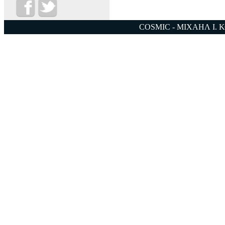
COSMIC - ΜΙΧΑΗΛ Ι. 