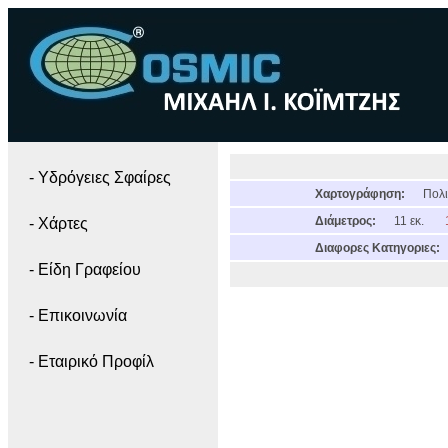
- Yδρόγειες Σφαίρες
Χαρτογράφηση:
Πολι
Διάμετρος:
11 εκ.
- Χάρτες
Διαφορες Κατηγοριες:
- Είδη Γραφείου
- Επικοινωνία
- Εταιρικό Προφίλ