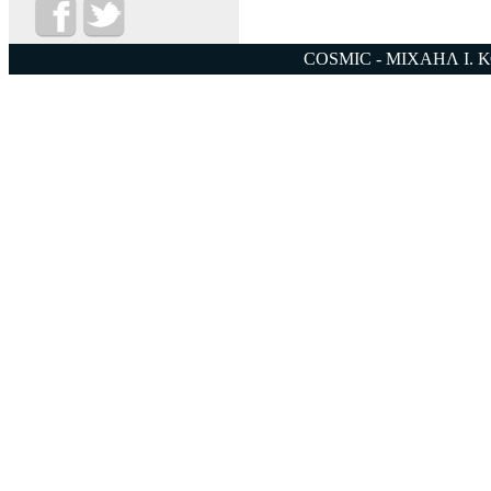
COSMIC - ΜΙΧΑΗΛ Ι. 