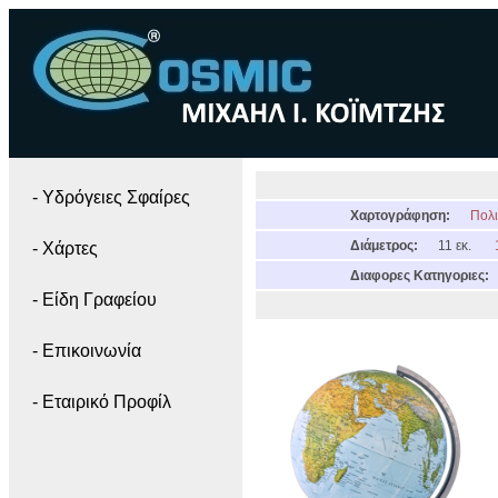
- Yδρόγειες Σφαίρες
Χαρτογράφηση:
Πολι
Διάμετρος:
11 εκ.
- Χάρτες
Διαφορες Κατηγοριες:
- Είδη Γραφείου
- Επικοινωνία
- Εταιρικό Προφίλ