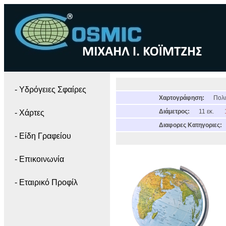
- Yδρόγειες Σφαίρες
Χαρτογράφηση:
Πολι
Διάμετρος:
11 εκ.
- Χάρτες
Διαφορες Κατηγοριες:
- Είδη Γραφείου
- Επικοινωνία
- Εταιρικό Προφίλ