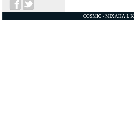
COSMIC - ΜΙΧΑΗΛ Ι. 