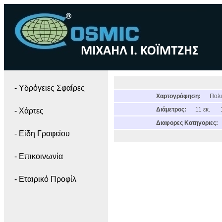
- Yδρόγειες Σφαίρες
Χαρτογράφηση:
Πολι
Διάμετρος:
11 εκ.
- Χάρτες
Διαφορες Κατηγοριες:
- Είδη Γραφείου
- Επικοινωνία
- Εταιρικό Προφίλ