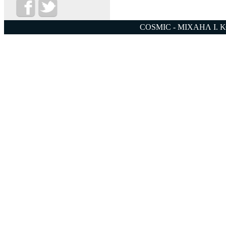
COSMIC - ΜΙΧΑΗΛ Ι. 