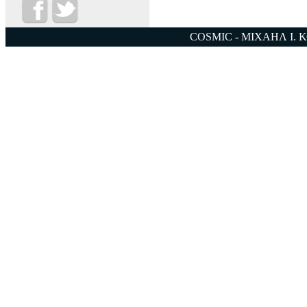
COSMIC - ΜΙΧΑΗΛ Ι. 