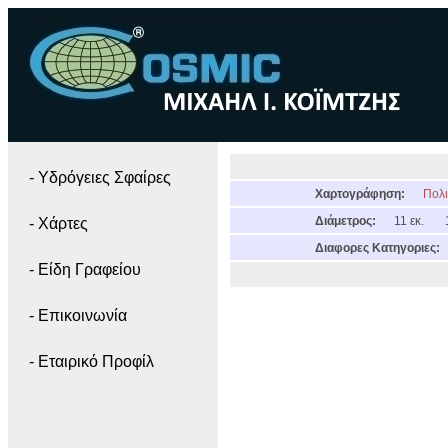
- Yδρόγειες Σφαίρες
Χαρτογράφηση:
Πολι
Διάμετρος:
11 εκ.
- Χάρτες
Διαφορες Κατηγοριες:
- Είδη Γραφείου
- Επικοινωνία
- Εταιρικό Προφίλ