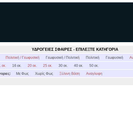
ΥΔΡΟΓΕΙΕΣ ΣΦΑΙΡΕΣ - ΕΠΙΛΕΞΤΕ ΚΑΤΗΓΟΡΙΑ
:
Πολιτική / Γεωφυσική
Γεωφυσική / Πολιτική
Πολιτική
Γεωφυσική
Α
 εκ.
16 εκ.
20 εκ.
25 εκ.
30 εκ.
40 εκ.
50 εκ.
οριες:
Με Φως
Χωρίς Φως
Ξύλινη Βάση
Αναγλυφη