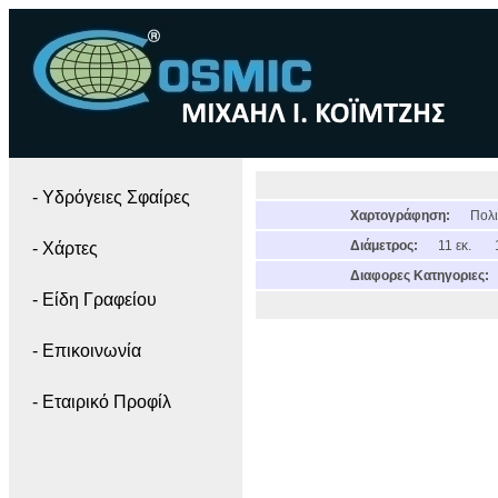
- Yδρόγειες Σφαίρες
Χαρτογράφηση:
Πολι
Διάμετρος:
11 εκ.
- Χάρτες
Διαφορες Κατηγοριες:
- Είδη Γραφείου
- Επικοινωνία
- Εταιρικό Προφίλ