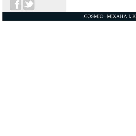
COSMIC - ΜΙΧΑΗΛ Ι. 