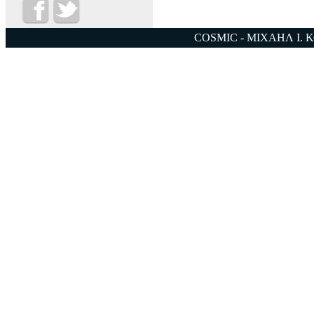
COSMIC - ΜΙΧΑΗΛ Ι. 