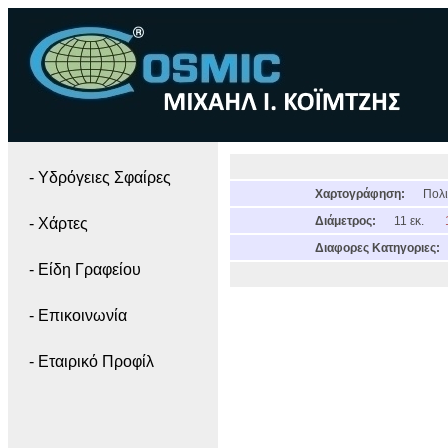
- Yδρόγειες Σφαίρες
Χαρτογράφηση:
Πολι
Διάμετρος:
11 εκ.
- Χάρτες
Διαφορες Κατηγοριες:
- Είδη Γραφείου
- Επικοινωνία
- Εταιρικό Προφίλ