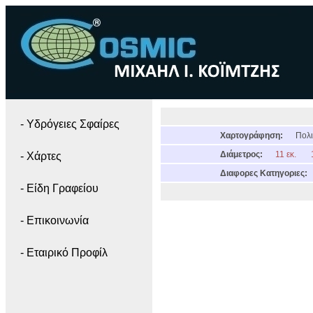
- Yδρόγειες Σφαίρες
Χαρτογράφηση:
Πολι
Διάμετρος:
11 εκ.
- Χάρτες
Διαφορες Κατηγοριες:
- Είδη Γραφείου
- Επικοινωνία
- Εταιρικό Προφίλ