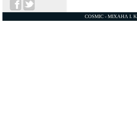
COSMIC - ΜΙΧΑΗΛ Ι. 