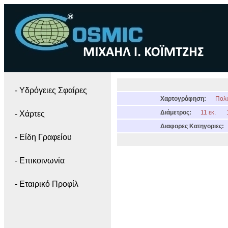
- Yδρόγειες Σφαίρες
Χαρτογράφηση:
Πολι
Διάμετρος:
11 εκ.
- Χάρτες
Διαφορες Κατηγοριες:
- Είδη Γραφείου
- Επικοινωνία
- Εταιρικό Προφίλ