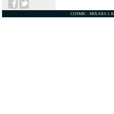
COSMIC - ΜΙΧΑΗΛ Ι. 