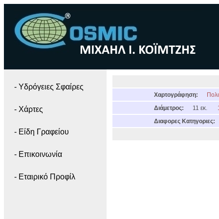
- Yδρόγειες Σφαίρες
Χαρτογράφηση:
Πολι
Διάμετρος:
11 εκ.
- Χάρτες
Διαφορες Κατηγοριες:
- Είδη Γραφείου
- Επικοινωνία
- Εταιρικό Προφίλ