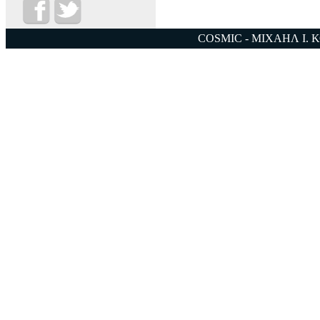
COSMIC - ΜΙΧΑΗΛ Ι. 