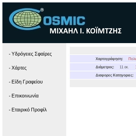
- Yδρόγειες Σφαίρες
Χαρτογράφηση:
Πολι
Διάμετρος:
11 εκ.
- Χάρτες
Διαφορες Κατηγοριες:
- Είδη Γραφείου
- Επικοινωνία
- Εταιρικό Προφίλ