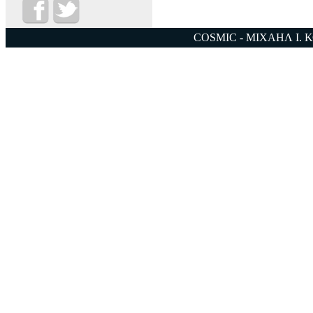
COSMIC - ΜΙΧΑΗΛ Ι. 