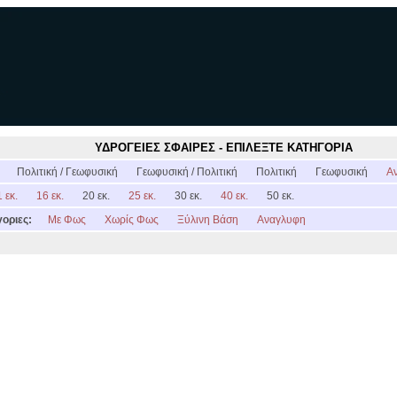
ΥΔΡΟΓΕΙΕΣ ΣΦΑΙΡΕΣ - ΕΠΙΛΕΞΤΕ ΚΑΤΗΓΟΡΙΑ
:
Πολιτική / Γεωφυσική
Γεωφυσική / Πολιτική
Πολιτική
Γεωφυσική
Α
 εκ.
16 εκ.
20 εκ.
25 εκ.
30 εκ.
40 εκ.
50 εκ.
οριες:
Με Φως
Χωρίς Φως
Ξύλινη Βάση
Αναγλυφη