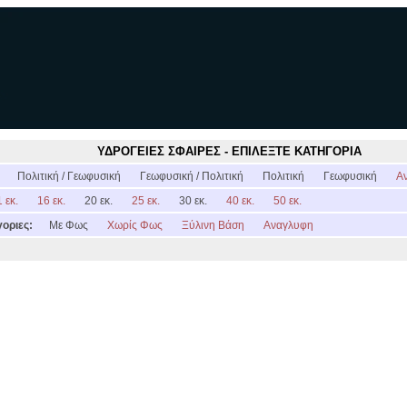
ΥΔΡΟΓΕΙΕΣ ΣΦΑΙΡΕΣ - ΕΠΙΛΕΞΤΕ ΚΑΤΗΓΟΡΙΑ
:
Πολιτική / Γεωφυσική
Γεωφυσική / Πολιτική
Πολιτική
Γεωφυσική
Α
 εκ.
16 εκ.
20 εκ.
25 εκ.
30 εκ.
40 εκ.
50 εκ.
οριες:
Με Φως
Χωρίς Φως
Ξύλινη Βάση
Αναγλυφη