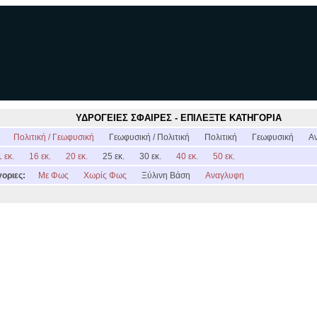
ΥΔΡΟΓΕΙΕΣ ΣΦΑΙΡΕΣ - ΕΠΙΛΕΞΤΕ ΚΑΤΗΓΟΡΙΑ
:
Πολιτική / Γεωφυσική
Γεωφυσική / Πολιτική
Πολιτική
Γεωφυσική
Α
 εκ.
16 εκ.
20 εκ.
25 εκ.
30 εκ.
40 εκ.
50 εκ.
οριες:
Με Φως
Χωρίς Φως
Ξύλινη Βάση
Αναγλυφη