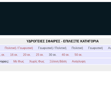
ΥΔΡΟΓΕΙΕΣ ΣΦΑΙΡΕΣ - ΕΠΙΛΕΞΤΕ ΚΑΤΗΓΟΡΙΑ
:
Πολιτική / Γεωφυσική
Γεωφυσική / Πολιτική
Πολιτική
Γεωφυσική
Α
 εκ.
16 εκ.
20 εκ.
25 εκ.
30 εκ.
40 εκ.
50 εκ.
οριες:
Με Φως
Χωρίς Φως
Ξύλινη Βάση
Αναγλυφη