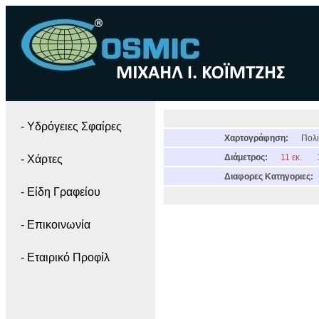
- Yδρόγειες Σφαίρες
Χαρτογράφηση:
Πολι
Διάμετρος:
11 εκ.
- Χάρτες
Διαφορες Κατηγοριες:
- Είδη Γραφείου
- Επικοινωνία
- Εταιρικό Προφίλ