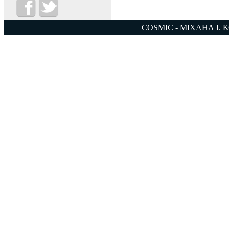
COSMIC - ΜΙΧΑΗΛ Ι. 