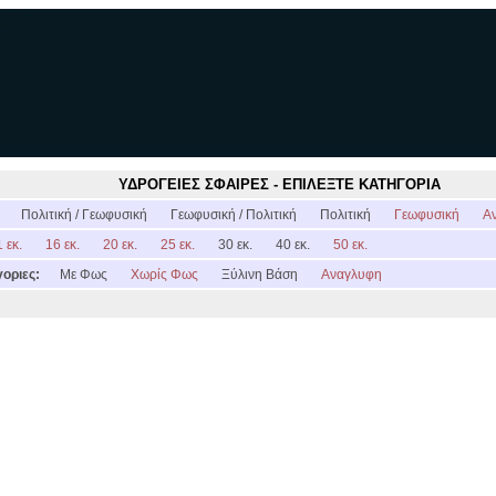
ΥΔΡΟΓΕΙΕΣ ΣΦΑΙΡΕΣ - ΕΠΙΛΕΞΤΕ ΚΑΤΗΓΟΡΙΑ
:
Πολιτική / Γεωφυσική
Γεωφυσική / Πολιτική
Πολιτική
Γεωφυσική
Α
 εκ.
16 εκ.
20 εκ.
25 εκ.
30 εκ.
40 εκ.
50 εκ.
οριες:
Με Φως
Χωρίς Φως
Ξύλινη Βάση
Αναγλυφη