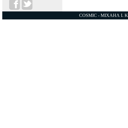
COSMIC - ΜΙΧΑΗΛ Ι. 