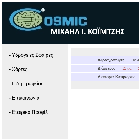
- Yδρόγειες Σφαίρες
Χαρτογράφηση:
Πολι
Διάμετρος:
11 εκ.
- Χάρτες
Διαφορες Κατηγοριες:
- Είδη Γραφείου
- Επικοινωνία
- Εταιρικό Προφίλ