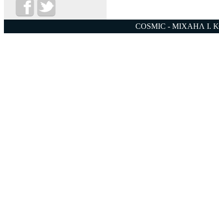
COSMIC - ΜΙΧΑΗΛ Ι. 