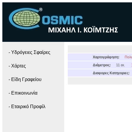
- Yδρόγειες Σφαίρες
Χαρτογράφηση:
Πολι
Διάμετρος:
11 εκ.
- Χάρτες
Διαφορες Κατηγοριες:
- Είδη Γραφείου
- Επικοινωνία
- Εταιρικό Προφίλ