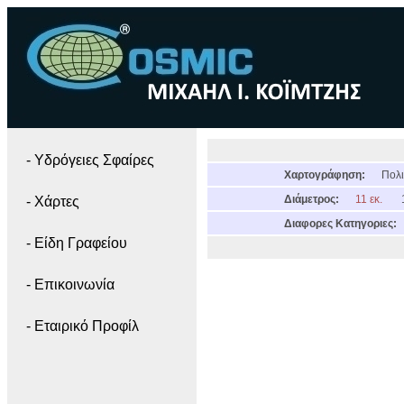
- Yδρόγειες Σφαίρες
Χαρτογράφηση:
Πολι
Διάμετρος:
11 εκ.
- Χάρτες
Διαφορες Κατηγοριες:
- Είδη Γραφείου
- Επικοινωνία
- Εταιρικό Προφίλ