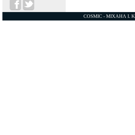
COSMIC - ΜΙΧΑΗΛ Ι. 