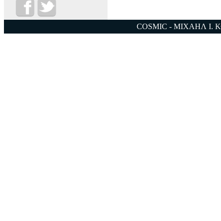
COSMIC - ΜΙΧΑΗΛ Ι. 