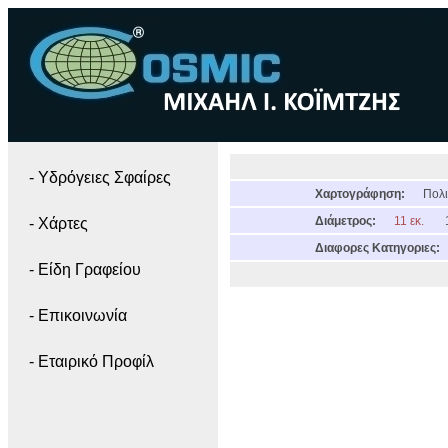
- Yδρόγειες Σφαίρες
Χαρτογράφηση:
Πολι
Διάμετρος:
11 εκ.
- Χάρτες
Διαφορες Κατηγοριες:
- Είδη Γραφείου
- Επικοινωνία
- Εταιρικό Προφίλ