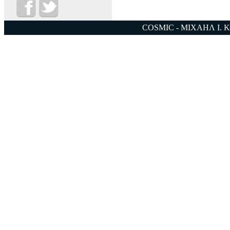
COSMIC - ΜΙΧΑΗΛ Ι. 