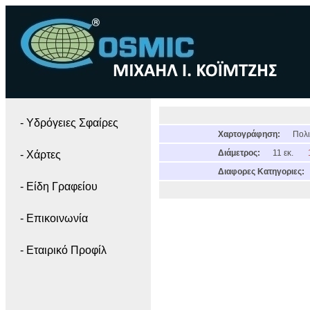
- Yδρόγειες Σφαίρες
Χαρτογράφηση:
Πολι
Διάμετρος:
11 εκ.
- Χάρτες
Διαφορες Κατηγοριες:
- Είδη Γραφείου
- Επικοινωνία
- Εταιρικό Προφίλ