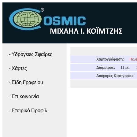
- Yδρόγειες Σφαίρες
Χαρτογράφηση:
Πολι
Διάμετρος:
11 εκ.
- Χάρτες
Διαφορες Κατηγοριες:
- Είδη Γραφείου
- Επικοινωνία
- Εταιρικό Προφίλ