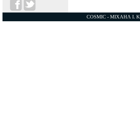
COSMIC - ΜΙΧΑΗΛ Ι. 