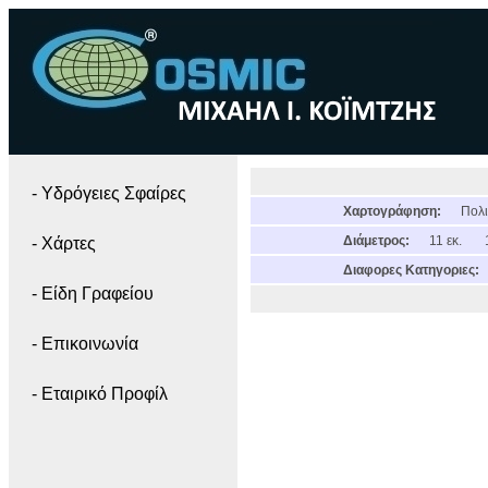
- Yδρόγειες Σφαίρες
Χαρτογράφηση:
Πολι
Διάμετρος:
11 εκ.
- Χάρτες
Διαφορες Κατηγοριες:
- Είδη Γραφείου
- Επικοινωνία
- Εταιρικό Προφίλ