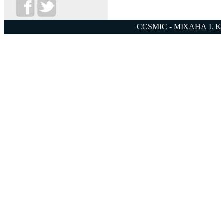
COSMIC - ΜΙΧΑΗΛ Ι. 