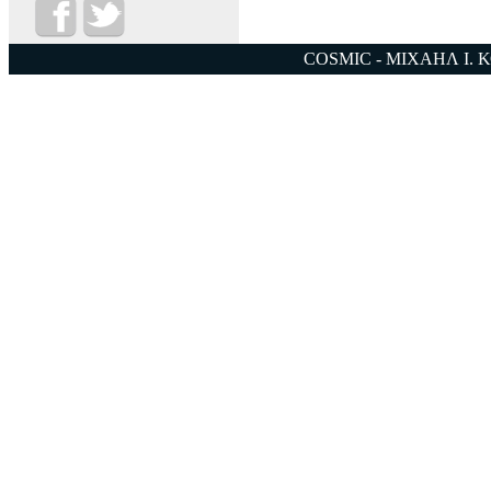
COSMIC - ΜΙΧΑΗΛ Ι. 