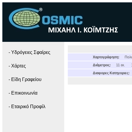
- Yδρόγειες Σφαίρες
Χαρτογράφηση:
Πολι
Διάμετρος:
11 εκ.
- Χάρτες
Διαφορες Κατηγοριες:
- Είδη Γραφείου
- Επικοινωνία
- Εταιρικό Προφίλ