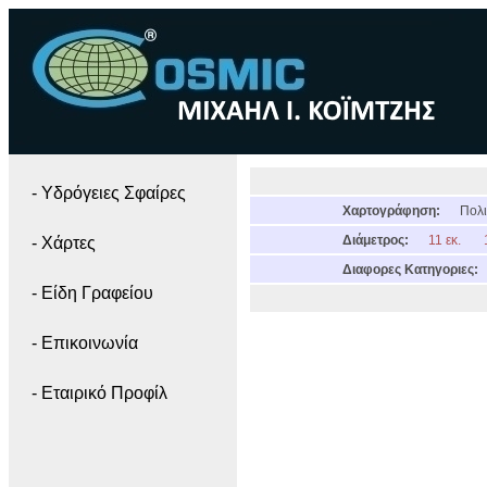
- Yδρόγειες Σφαίρες
Χαρτογράφηση:
Πολι
Διάμετρος:
11 εκ.
- Χάρτες
Διαφορες Κατηγοριες:
- Είδη Γραφείου
- Επικοινωνία
- Εταιρικό Προφίλ