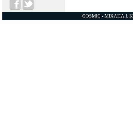
COSMIC - ΜΙΧΑΗΛ Ι. 