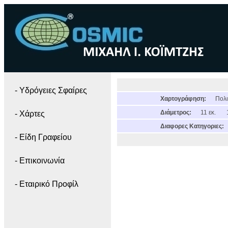
- Yδρόγειες Σφαίρες
Χαρτογράφηση:
Πολι
Διάμετρος:
11 εκ.
- Χάρτες
Διαφορες Κατηγοριες:
- Είδη Γραφείου
- Επικοινωνία
- Εταιρικό Προφίλ