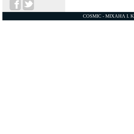
COSMIC - ΜΙΧΑΗΛ Ι. 