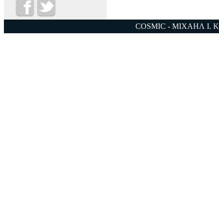
COSMIC - ΜΙΧΑΗΛ Ι. 