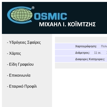
- Yδρόγειες Σφαίρες
Χαρτογράφηση:
Πολι
Διάμετρος:
11 εκ.
- Χάρτες
Διαφορες Κατηγοριες:
- Είδη Γραφείου
- Επικοινωνία
- Εταιρικό Προφίλ