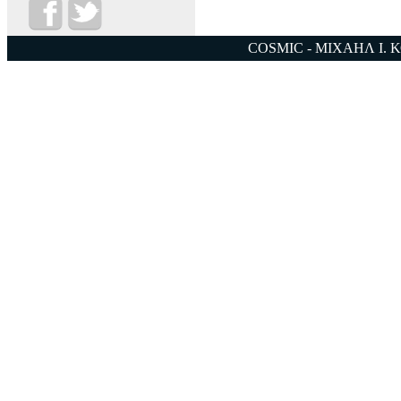
COSMIC - ΜΙΧΑΗΛ Ι. 