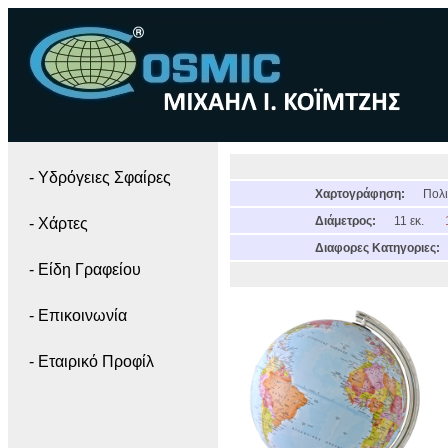
- Yδρόγειες Σφαίρες
Χαρτογράφηση:
Πολι
Διάμετρος:
11 εκ.
- Χάρτες
Διαφορες Κατηγοριες:
- Είδη Γραφείου
- Επικοινωνία
- Εταιρικό Προφίλ