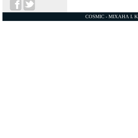
COSMIC - ΜΙΧΑΗΛ Ι. 