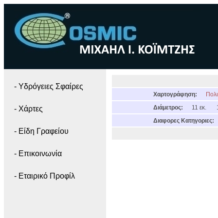
- Yδρόγειες Σφαίρες
Χαρτογράφηση:
Πολι
Διάμετρος:
11 εκ.
- Χάρτες
Διαφορες Κατηγοριες:
- Είδη Γραφείου
- Επικοινωνία
- Εταιρικό Προφίλ