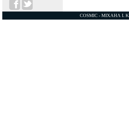
COSMIC - ΜΙΧΑΗΛ Ι. 