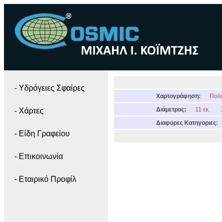
- Yδρόγειες Σφαίρες
Χαρτογράφηση:
Πολι
Διάμετρος:
11 εκ.
- Χάρτες
Διαφορες Κατηγοριες:
- Είδη Γραφείου
- Επικοινωνία
- Εταιρικό Προφίλ