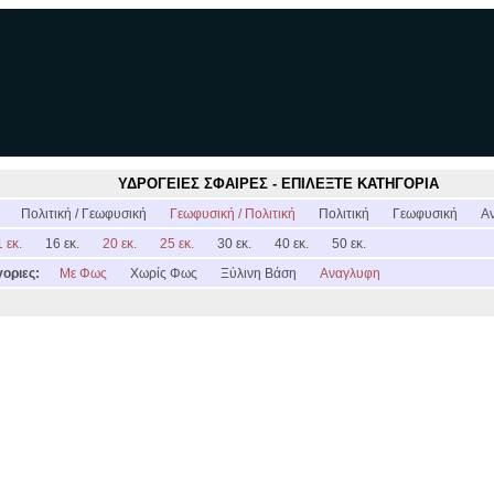
ΥΔΡΟΓΕΙΕΣ ΣΦΑΙΡΕΣ - ΕΠΙΛΕΞΤΕ ΚΑΤΗΓΟΡΙΑ
:
Πολιτική / Γεωφυσική
Γεωφυσική / Πολιτική
Πολιτική
Γεωφυσική
Α
 εκ.
16 εκ.
20 εκ.
25 εκ.
30 εκ.
40 εκ.
50 εκ.
οριες:
Με Φως
Χωρίς Φως
Ξύλινη Βάση
Αναγλυφη