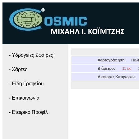
- Yδρόγειες Σφαίρες
Χαρτογράφηση:
Πολι
Διάμετρος:
11 εκ.
- Χάρτες
Διαφορες Κατηγοριες:
- Είδη Γραφείου
- Επικοινωνία
- Εταιρικό Προφίλ