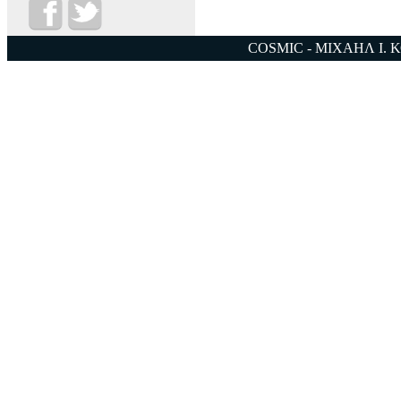
COSMIC - ΜΙΧΑΗΛ Ι. 