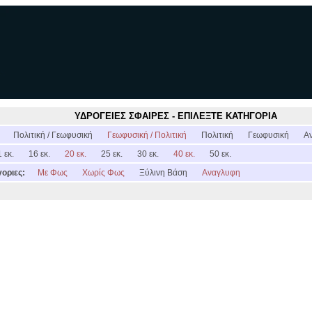
ΥΔΡΟΓΕΙΕΣ ΣΦΑΙΡΕΣ - ΕΠΙΛΕΞΤΕ ΚΑΤΗΓΟΡΙΑ
:
Πολιτική / Γεωφυσική
Γεωφυσική / Πολιτική
Πολιτική
Γεωφυσική
Α
 εκ.
16 εκ.
20 εκ.
25 εκ.
30 εκ.
40 εκ.
50 εκ.
οριες:
Με Φως
Χωρίς Φως
Ξύλινη Βάση
Αναγλυφη