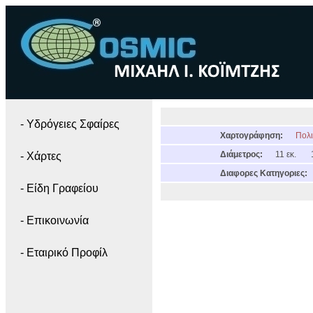
- Yδρόγειες Σφαίρες
Χαρτογράφηση:
Πολι
Διάμετρος:
11 εκ.
- Χάρτες
Διαφορες Κατηγοριες:
- Είδη Γραφείου
- Επικοινωνία
- Εταιρικό Προφίλ