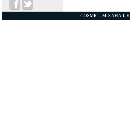
COSMIC - ΜΙΧΑΗΛ Ι. 