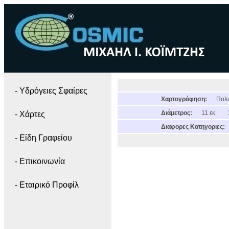
- Yδρόγειες Σφαίρες
Χαρτογράφηση:
Πολι
Διάμετρος:
11 εκ.
- Χάρτες
Διαφορες Κατηγοριες:
- Είδη Γραφείου
- Επικοινωνία
- Εταιρικό Προφίλ