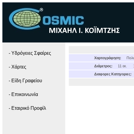
- Yδρόγειες Σφαίρες
Χαρτογράφηση:
Πολι
Διάμετρος:
11 εκ.
- Χάρτες
Διαφορες Κατηγοριες:
- Είδη Γραφείου
- Επικοινωνία
- Εταιρικό Προφίλ