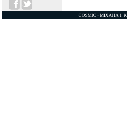
COSMIC - ΜΙΧΑΗΛ Ι. 