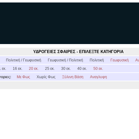
ΥΔΡΟΓΕΙΕΣ ΣΦΑΙΡΕΣ - ΕΠΙΛΕΞΤΕ ΚΑΤΗΓΟΡΙΑ
:
Πολιτική / Γεωφυσική
Γεωφυσική / Πολιτική
Πολιτική
Γεωφυσική
Α
 εκ.
16 εκ.
20 εκ.
25 εκ.
30 εκ.
40 εκ.
50 εκ.
οριες:
Με Φως
Χωρίς Φως
Ξύλινη Βάση
Αναγλυφη