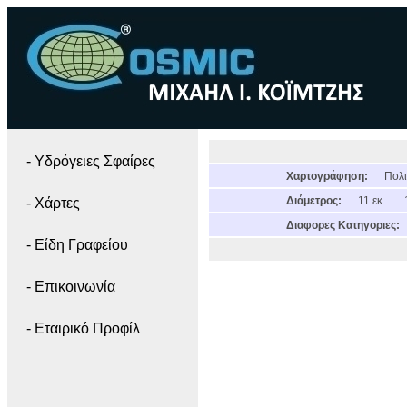
- Yδρόγειες Σφαίρες
Χαρτογράφηση:
Πολι
Διάμετρος:
11 εκ.
- Χάρτες
Διαφορες Κατηγοριες:
- Είδη Γραφείου
- Επικοινωνία
- Εταιρικό Προφίλ