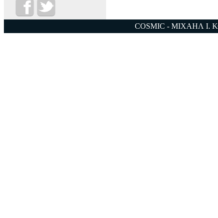
COSMIC - ΜΙΧΑΗΛ Ι. 