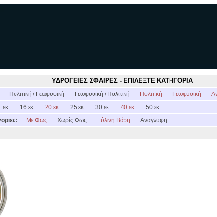
ΥΔΡΟΓΕΙΕΣ ΣΦΑΙΡΕΣ - ΕΠΙΛΕΞΤΕ ΚΑΤΗΓΟΡΙΑ
:
Πολιτική / Γεωφυσική
Γεωφυσική / Πολιτική
Πολιτική
Γεωφυσική
Α
 εκ.
16 εκ.
20 εκ.
25 εκ.
30 εκ.
40 εκ.
50 εκ.
οριες:
Με Φως
Χωρίς Φως
Ξύλινη Βάση
Αναγλυφη