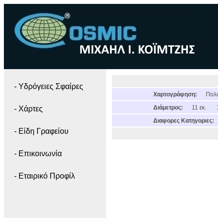
- Yδρόγειες Σφαίρες
Χαρτογράφηση:
Πολι
Διάμετρος:
11 εκ.
- Χάρτες
Διαφορες Κατηγοριες:
- Είδη Γραφείου
- Επικοινωνία
- Εταιρικό Προφίλ