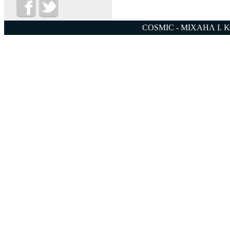
COSMIC - ΜΙΧΑΗΛ Ι. 