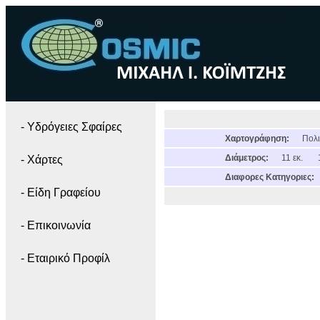
- Yδρόγειες Σφαίρες
Χαρτογράφηση:
Πολι
Διάμετρος:
11 εκ.
- Χάρτες
Διαφορες Κατηγοριες:
- Είδη Γραφείου
- Επικοινωνία
- Εταιρικό Προφίλ