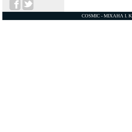
COSMIC - ΜΙΧΑΗΛ Ι. 