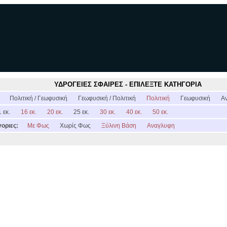
ΥΔΡΟΓΕΙΕΣ ΣΦΑΙΡΕΣ - ΕΠΙΛΕΞΤΕ ΚΑΤΗΓΟΡΙΑ
:
Πολιτική / Γεωφυσική
Γεωφυσική / Πολιτική
Πολιτική
Γεωφυσική
Α
 εκ.
16 εκ.
20 εκ.
25 εκ.
30 εκ.
40 εκ.
50 εκ.
οριες:
Με Φως
Χωρίς Φως
Ξύλινη Βάση
Αναγλυφη