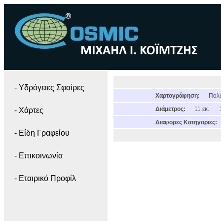
- Yδρόγειες Σφαίρες
Χαρτογράφηση:
Πολι
Διάμετρος:
11 εκ.
- Χάρτες
Διαφορες Κατηγοριες:
- Είδη Γραφείου
- Επικοινωνία
- Εταιρικό Προφίλ