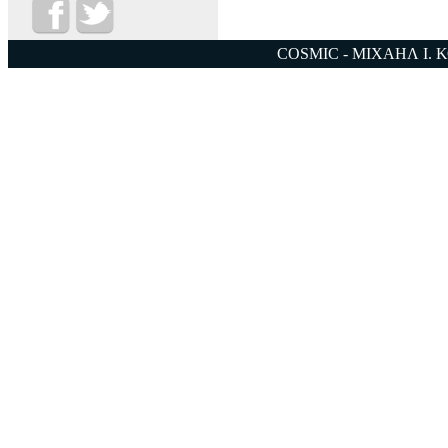
COSMIC - ΜΙΧΑΗΛ Ι. 